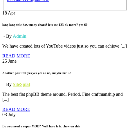
18
Apr
long long title how many chars? lets see 123 ok more? yes 60
- By
Admin
We have created lots of YouTube videos just so you can achieve [...]
READ MORE
25
June
Another post test yes yes yes or no, maybe ni? :-/
- By
SiteSplat
The best flat phpBB theme around. Period. Fine craftmanship and
[...]
READ MORE
03
July
Do you need a super MOD? Well here it is. chew on this