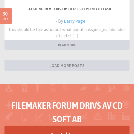
LASAGNA ON ME THIS TIME OK? I GOT PLENTY OF CASH
30
Dec
- By
Larry Page
this should be fantastic. but what about links,images, bbcodes
etc etc? [...]
READ MORE
LOAD MORE POSTS
FILEMAKER FORUM DRIVS AV CD
SOFT AB