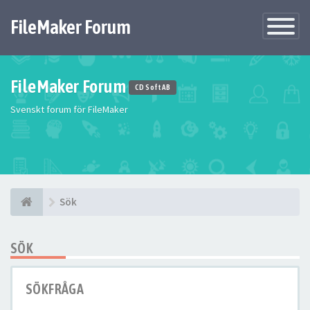
FileMaker Forum
Växla
navigatio
FileMaker Forum
CD Soft AB
Svenskt forum för FileMaker
Sök
SÖK
SÖKFRÅGA