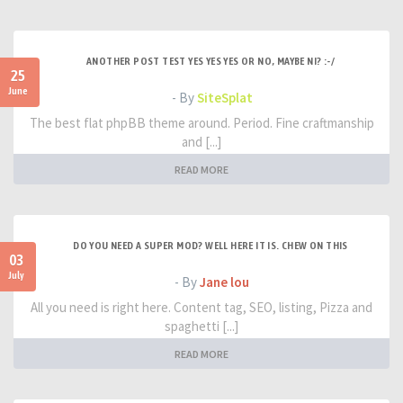
ANOTHER POST TEST YES YES YES OR NO, MAYBE NI? :-/
25
June
- By
SiteSplat
The best flat phpBB theme around. Period. Fine craftmanship
and [...]
READ MORE
DO YOU NEED A SUPER MOD? WELL HERE IT IS. CHEW ON THIS
03
July
- By
Jane lou
All you need is right here. Content tag, SEO, listing, Pizza and
spaghetti [...]
READ MORE