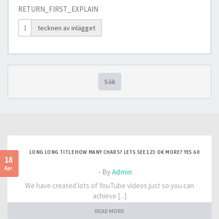
RETURN_FIRST_EXPLAIN
tecknen av inlägget
Sök
LONG LONG TITLE HOW MANY CHARS? LETS SEE 123 OK MORE? YES 60
18
Apr
- By
Admin
We have created lots of YouTube videos just so you can
achieve [...]
READ MORE