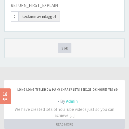
RETURN_FIRST_EXPLAIN
tecknen av inlägget
Sök
LONG LONG TITLE HOW MANY CHARS? LETS SEE 123 OK MORE? YES 60
18
Apr
- By
Admin
We have created lots of YouTube videos just so you can
achieve [...]
READ MORE