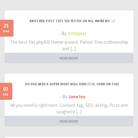
ANOTHER POST TEST YES YES YES OR NO, MAYBE NI? :-/
25
June
- By
SiteSplat
The best flat phpBB theme around. Period. Fine craftmanship
and [...]
READ MORE
DO YOU NEED A SUPER MOD? WELL HERE IT IS. CHEW ON THIS
03
July
- By
Jane lou
All you need is right here. Content tag, SEO, listing, Pizza and
spaghetti [...]
READ MORE