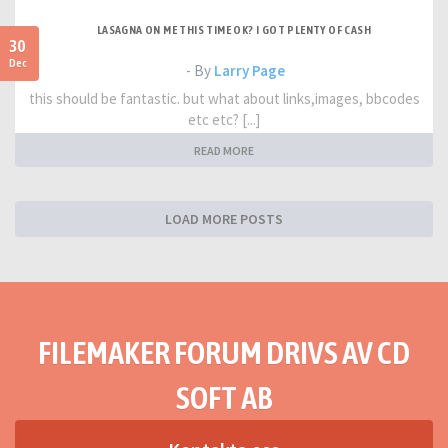
LASAGNA ON ME THIS TIME OK? I GOT PLENTY OF CASH
30
Dec
- By
Larry Page
this should be fantastic. but what about links,images, bbcodes
etc etc? [...]
READ MORE
LOAD MORE POSTS
FILEMAKER FORUM DRIVS AV CD
SOFT AB