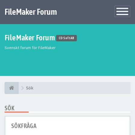
FileMaker Forum
Växla
navigatio
FileMaker Forum
CD Soft AB
Svenskt forum för FileMaker
Sök
SÖK
SÖKFRÅGA