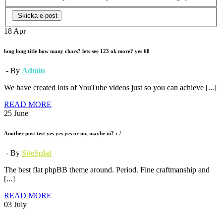
Skicka e-post
18
Apr
long long title how many chars? lets see 123 ok more? yes 60
- By
Admin
We have created lots of YouTube videos just so you can achieve [...]
READ MORE
25
June
Another post test yes yes yes or no, maybe ni? :-/
- By
SiteSplat
The best flat phpBB theme around. Period. Fine craftmanship and
[...]
READ MORE
03
July