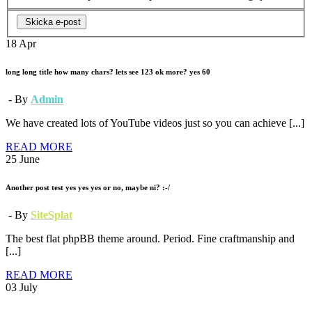
Skicka e-post
18
Apr
long long title how many chars? lets see 123 ok more? yes 60
- By
Admin
We have created lots of YouTube videos just so you can achieve [...]
READ MORE
25
June
Another post test yes yes yes or no, maybe ni? :-/
- By
SiteSplat
The best flat phpBB theme around. Period. Fine craftmanship and
[...]
READ MORE
03
July