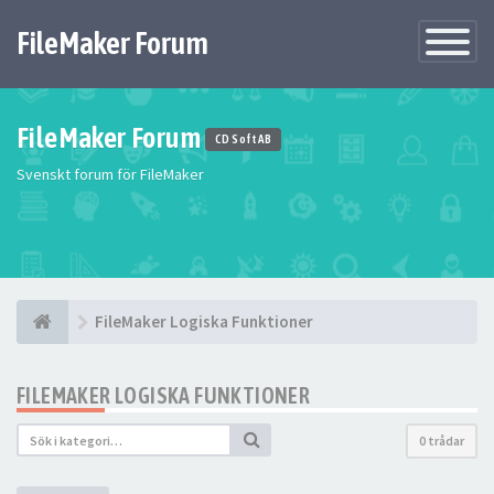
FileMaker Forum
Växla
navigatio
FileMaker Forum
CD Soft AB
Svenskt forum för FileMaker
FileMaker Logiska Funktioner
FILEMAKER LOGISKA FUNKTIONER
0 trådar