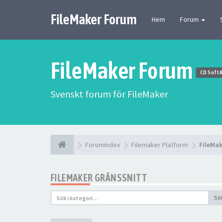
FileMaker Forum
Hem
Forum
FileMaker Forum
CD Soft 
Svenskt forum för FileMaker
Forumindex
Filemaker Platform
FileMak
FILEMAKER GRÄNSSNITT
Sö