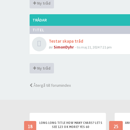
Ny tråd
TRÅDAR
TITEL
Testar skapa tråd
av
SimonDyhr
-
tis maj 21, 2024 7:21 pm
Ny tråd
Återgå till forumindex
LONG LONG TITLE HOW MANY CHARS? LETS
AN
18
25
SEE 123 OK MORE? YES 60