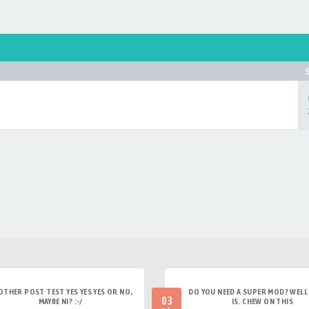
OTHER POST TEST YES YES YES OR NO,
DO YOU NEED A SUPER MOD? WELL 
03
MAYBE NI? :-/
IS. CHEW ON THIS