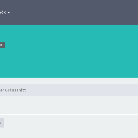
Sök
AB
er Gränssnitt
k