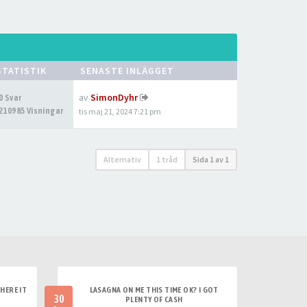
STATISTIK
SENASTE INLÄGGET
av
SimonDyhr
0 Svar
210985 Visningar
tis maj 21, 2024 7:21 pm
Alternativ
1 tråd
Sida
1
av
1
HERE IT
LASAGNA ON ME THIS TIME OK? I GOT
30
PLENTY OF CASH