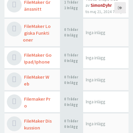
FileMaker Gr
1 Trådar
av
SimonDyhr
1 Inlägg
änssnitt
tis maj 21, 2024 7:21 pm
FileMaker Lo
0 Trådar
Inga inlägg
giska Funkti
0 Inlägg
oner
FileMaker Go
0 Trådar
Inga inlägg
0 Inlägg
Ipad/Iphone
FileMaker W
0 Trådar
Inga inlägg
0 Inlägg
eb
Filemaker Pr
0 Trådar
Inga inlägg
0 Inlägg
o
FileMaker Dis
0 Trådar
Inga inlägg
0 Inlägg
kussion