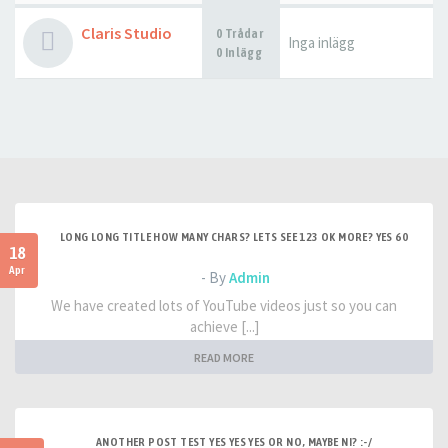
Claris Studio
0 Trådar
Inga inlägg
0 Inlägg
LONG LONG TITLE HOW MANY CHARS? LETS SEE 123 OK MORE? YES 60
18
Apr
- By
Admin
We have created lots of YouTube videos just so you can
achieve [...]
READ MORE
ANOTHER POST TEST YES YES YES OR NO, MAYBE NI? :-/