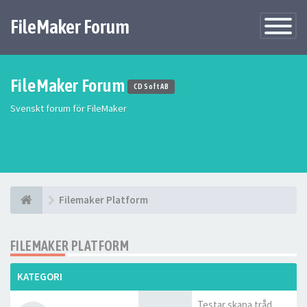
FileMaker Forum
Växla
navigatio
FileMaker Forum
CD Soft AB
Svenskt forum för FileMaker
Filemaker Platform
FILEMAKER PLATFORM
KATEGORI
Testar skapa tråd