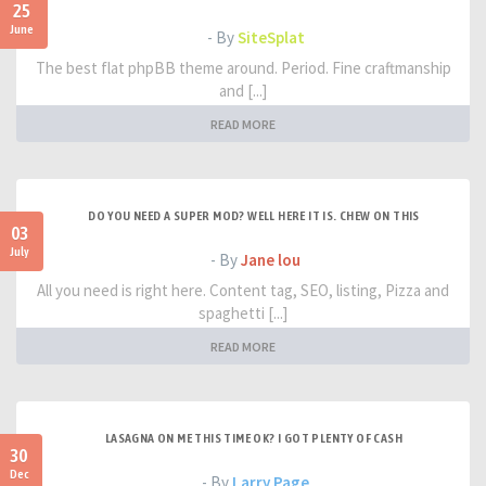
25
June
- By
SiteSplat
The best flat phpBB theme around. Period. Fine craftmanship
and [...]
READ MORE
DO YOU NEED A SUPER MOD? WELL HERE IT IS. CHEW ON THIS
03
July
- By
Jane lou
All you need is right here. Content tag, SEO, listing, Pizza and
spaghetti [...]
READ MORE
LASAGNA ON ME THIS TIME OK? I GOT PLENTY OF CASH
30
Dec
- By
Larry Page