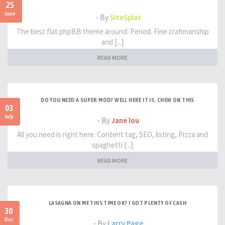
25
June
- By
SiteSplat
The best flat phpBB theme around. Period. Fine craftmanship
and [...]
READ MORE
DO YOU NEED A SUPER MOD? WELL HERE IT IS. CHEW ON THIS
03
July
- By
Jane lou
All you need is right here. Content tag, SEO, listing, Pizza and
spaghetti [...]
READ MORE
LASAGNA ON ME THIS TIME OK? I GOT PLENTY OF CASH
30
Dec
- By
Larry Page