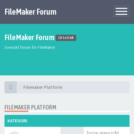
FileMaker Forum
Växla
navigatio
FileMaker Forum
CD Soft AB
Svenskt forum för FileMaker
Filemaker Platform
FILEMAKER PLATFORM
KATEGORI
Testar skapa tråd