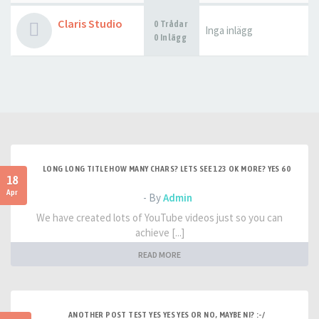
Claris Studio
0 Trådar
Inga inlägg
0 Inlägg
LONG LONG TITLE HOW MANY CHARS? LETS SEE 123 OK MORE? YES 60
18
Apr
- By
Admin
We have created lots of YouTube videos just so you can
achieve [...]
READ MORE
ANOTHER POST TEST YES YES YES OR NO, MAYBE NI? :-/