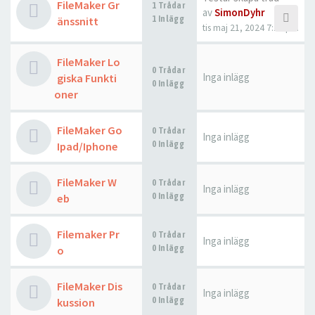
FileMaker Gr
1 Trådar
av
SimonDyhr
1 Inlägg
änssnitt
tis maj 21, 2024 7:21 pm
FileMaker Lo
0 Trådar
Inga inlägg
giska Funkti
0 Inlägg
oner
FileMaker Go
0 Trådar
Inga inlägg
0 Inlägg
Ipad/Iphone
FileMaker W
0 Trådar
Inga inlägg
0 Inlägg
eb
Filemaker Pr
0 Trådar
Inga inlägg
0 Inlägg
o
FileMaker Dis
0 Trådar
Inga inlägg
0 Inlägg
kussion