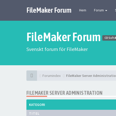
FileMaker Forum
Hem
Forum
FileMaker Forum
CD Soft 
Svenskt forum för FileMaker
Forumindex
FileMaker Server Administrati
FILEMAKER SERVER ADMINISTRATION
KATEGORI
TITEL