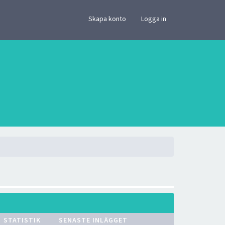
×
Skapa konto
Logga in
STATISTIK
SENASTE INLÄGGET