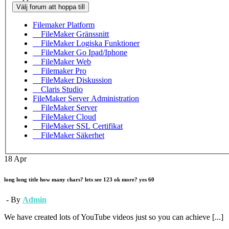
Välj forum att hoppa till
Filemaker Platform
FileMaker Gränssnitt
FileMaker Logiska Funktioner
FileMaker Go Ipad/Iphone
FileMaker Web
Filemaker Pro
FileMaker Diskussion
Claris Studio
FileMaker Server Administration
FileMaker Server
FileMaker Cloud
FileMaker SSL Certifikat
FileMaker Säkerhet
18
Apr
long long title how many chars? lets see 123 ok more? yes 60
- By
Admin
We have created lots of YouTube videos just so you can achieve [...]