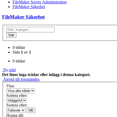
FileMaker Server Administration
FileMaker Säkerhet
FileMaker Säkerhet
Sök
0 trådar
Sida
1
av
1
0 trådar
Ny tråd
Det finns inga trådar eller inlägg i denna kategori.
Återgå till forumindex
Visa:
Sortera efter:
Sortera efter:
OK
Hoppa till: