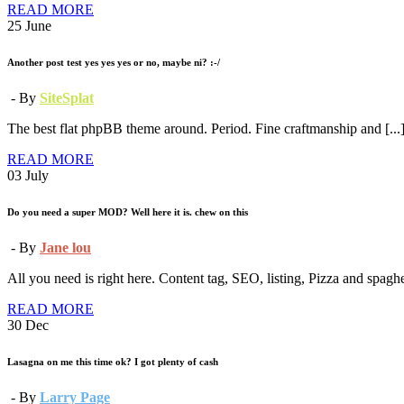
READ MORE
25
June
Another post test yes yes yes or no, maybe ni? :-/
- By
SiteSplat
The best flat phpBB theme around. Period. Fine craftmanship and [...
READ MORE
03
July
Do you need a super MOD? Well here it is. chew on this
- By
Jane lou
All you need is right here. Content tag, SEO, listing, Pizza and spaghett
READ MORE
30
Dec
Lasagna on me this time ok? I got plenty of cash
- By
Larry Page