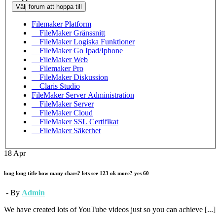
Välj forum att hoppa till
Filemaker Platform
FileMaker Gränssnitt
FileMaker Logiska Funktioner
FileMaker Go Ipad/Iphone
FileMaker Web
Filemaker Pro
FileMaker Diskussion
Claris Studio
FileMaker Server Administration
FileMaker Server
FileMaker Cloud
FileMaker SSL Certifikat
FileMaker Säkerhet
18
Apr
long long title how many chars? lets see 123 ok more? yes 60
- By
Admin
We have created lots of YouTube videos just so you can achieve [...]