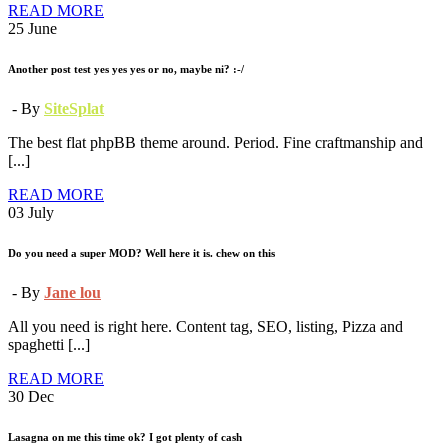
READ MORE
25
June
Another post test yes yes yes or no, maybe ni? :-/
- By
SiteSplat
The best flat phpBB theme around. Period. Fine craftmanship and
[...]
READ MORE
03
July
Do you need a super MOD? Well here it is. chew on this
- By
Jane lou
All you need is right here. Content tag, SEO, listing, Pizza and
spaghetti [...]
READ MORE
30
Dec
Lasagna on me this time ok? I got plenty of cash