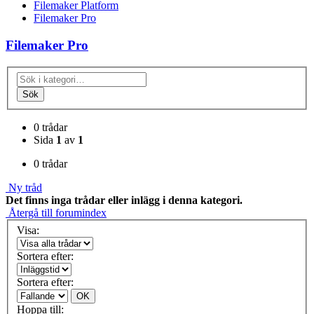
Filemaker Platform
Filemaker Pro
Filemaker Pro
Sök
0 trådar
Sida
1
av
1
0 trådar
Ny tråd
Det finns inga trådar eller inlägg i denna kategori.
Återgå till forumindex
Visa:
Sortera efter:
Sortera efter:
OK
Hoppa till: