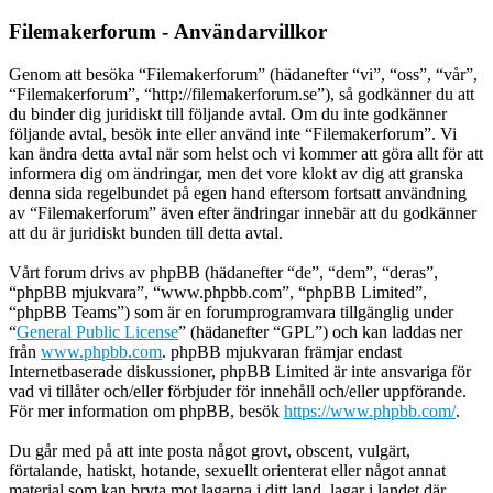
Filemakerforum - Användarvillkor
Genom att besöka “Filemakerforum” (hädanefter “vi”, “oss”, “vår”,
“Filemakerforum”, “http://filemakerforum.se”), så godkänner du att
du binder dig juridiskt till följande avtal. Om du inte godkänner
följande avtal, besök inte eller använd inte “Filemakerforum”. Vi
kan ändra detta avtal när som helst och vi kommer att göra allt för att
informera dig om ändringar, men det vore klokt av dig att granska
denna sida regelbundet på egen hand eftersom fortsatt användning
av “Filemakerforum” även efter ändringar innebär att du godkänner
att du är juridiskt bunden till detta avtal.
Vårt forum drivs av phpBB (hädanefter “de”, “dem”, “deras”,
“phpBB mjukvara”, “www.phpbb.com”, “phpBB Limited”,
“phpBB Teams”) som är en forumprogramvara tillgänglig under
“
General Public License
” (hädanefter “GPL”) och kan laddas ner
från
www.phpbb.com
. phpBB mjukvaran främjar endast
Internetbaserade diskussioner, phpBB Limited är inte ansvariga för
vad vi tillåter och/eller förbjuder för innehåll och/eller uppförande.
För mer information om phpBB, besök
https://www.phpbb.com/
.
Du går med på att inte posta något grovt, obscent, vulgärt,
förtalande, hatiskt, hotande, sexuellt orienterat eller något annat
material som kan bryta mot lagarna i ditt land, lagar i landet där