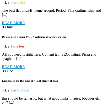
- By
SiteSplat
The best flat phpBB theme around. Period. Fine craftmanship and
[...]
READ MORE
03
July
Do you need a super MOD? Well here it is. chew on this
- By
Jane lou
All you need is right here. Content tag, SEO, listing, Pizza and
spaghetti [...]
READ MORE
30
Dec
Lasagna on me this time ok? I got plenty of cash
- By
Larry Page
this should be fantastic. but what about links,images, bbcodes etc
etc? [...]