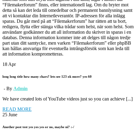
“Filemakerforum” finns, eller internationell lag. Om du bryter mot
detta så kan det leda till omedelbar och permanent bannlysning samt
att vi kontaktar din Internetleverantör. IP-adressen för alla inlägg
sparas. Du går med på att “Filemakerforum” har rätten att ta bort,
redigera, flytta eller stänga vilka trådar som helst, när som helst. Som
användare godkänner du att all information du skriver in sparas i en
databas. Denna information kommer inte att delges till någon tredje
part utan ditt samtycke, men varken “Filemakerforum” eller phpBB
kan hållas ansvariga för eventuella intrångsförsök som kan leda till
att information komprometteras.
18
Apr
long long title how many chars? lets see 123 ok more? yes 60
- By
Admin
We have created lots of YouTube videos just so you can achieve [...]
READ MORE
25
June
Another post test yes yes yes or no, maybe ni? :-/