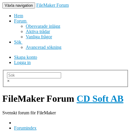
FileMaker Forum
Växla navigation
Hem
Forum
Obesvarade inlägg
Aktiva trådar
Vanliga frågor
Sök
Avancerad sökning
Skapa konto
Logga in
×
FileMaker Forum
CD Soft AB
Svenskt forum för FileMaker
Forumindex