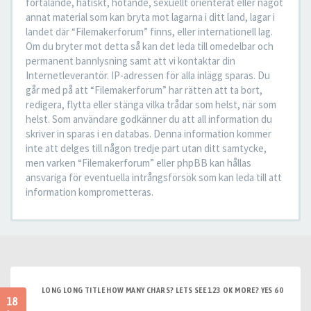
förtalande, hatiskt, hotande, sexuellt orienterat eller något
annat material som kan bryta mot lagarna i ditt land, lagar i
landet där “Filemakerforum” finns, eller internationell lag.
Om du bryter mot detta så kan det leda till omedelbar och
permanent bannlysning samt att vi kontaktar din
Internetleverantör. IP-adressen för alla inlägg sparas. Du
går med på att “Filemakerforum” har rätten att ta bort,
redigera, flytta eller stänga vilka trådar som helst, när som
helst. Som användare godkänner du att all information du
skriver in sparas i en databas. Denna information kommer
inte att delges till någon tredje part utan ditt samtycke,
men varken “Filemakerforum” eller phpBB kan hållas
ansvariga för eventuella intrångsförsök som kan leda till att
information komprometteras.
LONG LONG TITLE HOW MANY CHARS? LETS SEE 123 OK MORE? YES 60
18