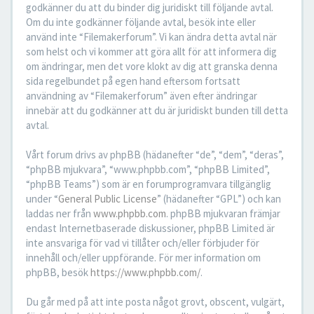
godkänner du att du binder dig juridiskt till följande avtal.
Om du inte godkänner följande avtal, besök inte eller
använd inte “Filemakerforum”. Vi kan ändra detta avtal när
som helst och vi kommer att göra allt för att informera dig
om ändringar, men det vore klokt av dig att granska denna
sida regelbundet på egen hand eftersom fortsatt
användning av “Filemakerforum” även efter ändringar
innebär att du godkänner att du är juridiskt bunden till detta
avtal.
Vårt forum drivs av phpBB (hädanefter “de”, “dem”, “deras”,
“phpBB mjukvara”, “www.phpbb.com”, “phpBB Limited”,
“phpBB Teams”) som är en forumprogramvara tillgänglig
under “
General Public License
” (hädanefter “GPL”) och kan
laddas ner från
www.phpbb.com
. phpBB mjukvaran främjar
endast Internetbaserade diskussioner, phpBB Limited är
inte ansvariga för vad vi tillåter och/eller förbjuder för
innehåll och/eller uppförande. För mer information om
phpBB, besök
https://www.phpbb.com/
.
Du går med på att inte posta något grovt, obscent, vulgärt,