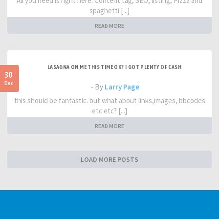
All you need is right here. Content tag, SEO, listing, Pizza and
spaghetti [...]
READ MORE
LASAGNA ON ME THIS TIME OK? I GOT PLENTY OF CASH
30
Dec
- By
Larry Page
this should be fantastic. but what about links,images, bbcodes
etc etc? [...]
READ MORE
LOAD MORE POSTS