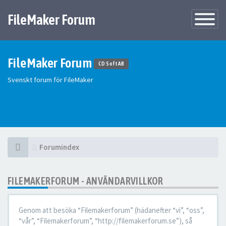
FileMaker Forum
Växla
navigatio
FileMaker Forum
CD Soft AB
Svenskt forum för FileMaker
Forumindex
FILEMAKERFORUM - ANVÄNDARVILLKOR
Genom att besöka “Filemakerforum” (hädanefter “vi”, “oss”,
“vår”, “Filemakerforum”, “http://filemakerforum.se”), så