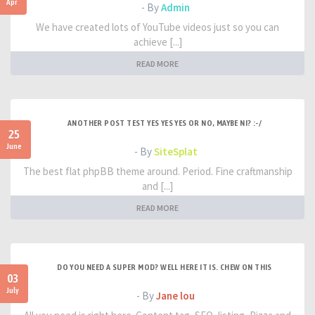
Apr
- By
Admin
We have created lots of YouTube videos just so you can
achieve [...]
READ MORE
ANOTHER POST TEST YES YES YES OR NO, MAYBE NI? :-/
25
June
- By
SiteSplat
The best flat phpBB theme around. Period. Fine craftmanship
and [...]
READ MORE
DO YOU NEED A SUPER MOD? WELL HERE IT IS. CHEW ON THIS
03
July
- By
Jane lou