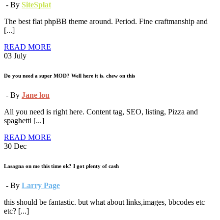
- By
SiteSplat
The best flat phpBB theme around. Period. Fine craftmanship and
[...]
READ MORE
03
July
Do you need a super MOD? Well here it is. chew on this
- By
Jane lou
All you need is right here. Content tag, SEO, listing, Pizza and
spaghetti [...]
READ MORE
30
Dec
Lasagna on me this time ok? I got plenty of cash
- By
Larry Page
this should be fantastic. but what about links,images, bbcodes etc
etc? [...]