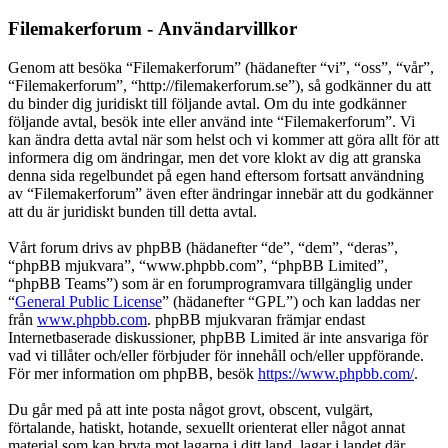
Filemakerforum - Användarvillkor
Genom att besöka “Filemakerforum” (hädanefter “vi”, “oss”, “vår”,
“Filemakerforum”, “http://filemakerforum.se”), så godkänner du att
du binder dig juridiskt till följande avtal. Om du inte godkänner
följande avtal, besök inte eller använd inte “Filemakerforum”. Vi
kan ändra detta avtal när som helst och vi kommer att göra allt för att
informera dig om ändringar, men det vore klokt av dig att granska
denna sida regelbundet på egen hand eftersom fortsatt användning
av “Filemakerforum” även efter ändringar innebär att du godkänner
att du är juridiskt bunden till detta avtal.
Vårt forum drivs av phpBB (hädanefter “de”, “dem”, “deras”,
“phpBB mjukvara”, “www.phpbb.com”, “phpBB Limited”,
“phpBB Teams”) som är en forumprogramvara tillgänglig under
“
General Public License
” (hädanefter “GPL”) och kan laddas ner
från
www.phpbb.com
. phpBB mjukvaran främjar endast
Internetbaserade diskussioner, phpBB Limited är inte ansvariga för
vad vi tillåter och/eller förbjuder för innehåll och/eller uppförande.
För mer information om phpBB, besök
https://www.phpbb.com/
.
Du går med på att inte posta något grovt, obscent, vulgärt,
förtalande, hatiskt, hotande, sexuellt orienterat eller något annat
material som kan bryta mot lagarna i ditt land, lagar i landet där