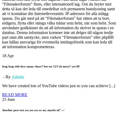
“Filemakerforum” finns, eller internationell lag. Om du bryter mot
detta så kan det leda till omedelbar och permanent bannlysning samt
att vi kontaktar din Internetleverantör. IP-adressen för alla inlägg
sparas. Du går med på att “Filemakerforum” har rätten att ta bort,
redigera, flytta eller stänga vilka trådar som helst, när som helst. Som
användare godkänner du att all information du skriver in sparas i en
databas. Denna information kommer inte att delges till någon tredje
part utan ditt samtycke, men varken “Filemakerforum” eller phpBB
kan hållas ansvariga för eventuella intrångsförsök som kan leda till
att information komprometteras.
18
Apr
long long title how many chars? lets see 123 ok more? yes 60
- By
Admin
We have created lots of YouTube videos just so you can achieve [...]
READ MORE
25
June
Another post test yes yes yes or no, maybe ni? :-/