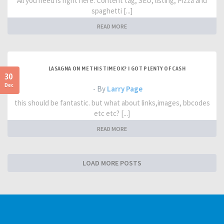
All you need is right here. Content tag, SEO, listing, Pizza and
spaghetti [...]
READ MORE
LASAGNA ON ME THIS TIME OK? I GOT PLENTY OF CASH
30
Dec
- By
Larry Page
this should be fantastic. but what about links,images, bbcodes
etc etc? [...]
READ MORE
LOAD MORE POSTS