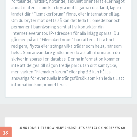
förtalande, hatiskt, hotande, sexuellt orienterat eller något
annat material som kan bryta mot lagarna i ditt land, lagar i
landet där “Filemakerforum” finns, eller internationell lag.
Om du bryter mot detta så kan det leda till omedelbar och
permanent bannlysning samt att vi kontaktar din
Internetleverantör. IP-adressen för alla inlägg sparas. Du
går med på att “Filemakerforum” har rätten att ta bort,
redigera, flytta eller stänga vilka trådar som helst, när som
helst. Som användare godkänner du att all information du
skriver in sparas i en databas. Denna information kommer
inte att delges till någon tredje part utan ditt samtycke,
men varken “Filemakerforum” eller phpBB kan hållas
ansvariga för eventuella intrångsförsök som kan leda till att
information komprometteras.
LONG LONG TITLE HOW MANY CHARS? LETS SEE 123 OK MORE? YES 60
18