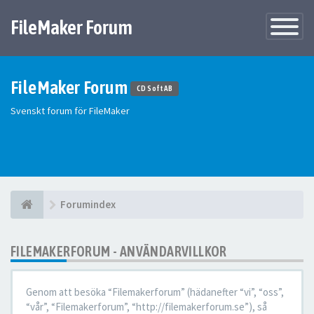
FileMaker Forum
Växla
navigatio
FileMaker Forum
CD Soft AB
Svenskt forum för FileMaker
Forumindex
FILEMAKERFORUM - ANVÄNDARVILLKOR
Genom att besöka “Filemakerforum” (hädanefter “vi”, “oss”,
“vår”, “Filemakerforum”, “http://filemakerforum.se”), så