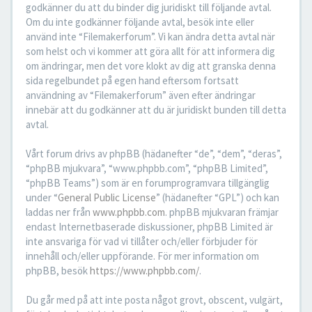
godkänner du att du binder dig juridiskt till följande avtal.
Om du inte godkänner följande avtal, besök inte eller
använd inte “Filemakerforum”. Vi kan ändra detta avtal när
som helst och vi kommer att göra allt för att informera dig
om ändringar, men det vore klokt av dig att granska denna
sida regelbundet på egen hand eftersom fortsatt
användning av “Filemakerforum” även efter ändringar
innebär att du godkänner att du är juridiskt bunden till detta
avtal.
Vårt forum drivs av phpBB (hädanefter “de”, “dem”, “deras”,
“phpBB mjukvara”, “www.phpbb.com”, “phpBB Limited”,
“phpBB Teams”) som är en forumprogramvara tillgänglig
under “
General Public License
” (hädanefter “GPL”) och kan
laddas ner från
www.phpbb.com
. phpBB mjukvaran främjar
endast Internetbaserade diskussioner, phpBB Limited är
inte ansvariga för vad vi tillåter och/eller förbjuder för
innehåll och/eller uppförande. För mer information om
phpBB, besök
https://www.phpbb.com/
.
Du går med på att inte posta något grovt, obscent, vulgärt,