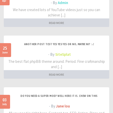
Apr
- By
Admin
We have created lots of YouTube videos just so you can
achieve [...]
READ MORE
ANOTHER POST TEST YES YES YES OR NO, MAYBE NI? :-/
25
June
- By
SiteSplat
The best flat phpBB theme around. Period. Fine craftmanship
and [...]
READ MORE
DO YOU NEED A SUPER MOD? WELL HERE IT IS. CHEW ON THIS
03
July
- By
Jane lou