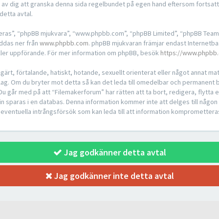
t av dig att granska denna sida regelbundet på egen hand eftersom fortsat
detta avtal.
“deras”, “phpBB mjukvara”, “www.phpbb.com”, “phpBB Limited”, “phpBB Team
addas ner från
www.phpbb.com
. phpBB mjukvaran främjar endast Internetba
ch/eller uppförande. För mer information om phpBB, besök
https://www.phpbb
ärt, förtalande, hatiskt, hotande, sexuellt orienterat eller något annat mater
l lag. Om du bryter mot detta så kan det leda till omedelbar och permanent b
 Du går med på att “Filemakerforum” har rätten att ta bort, redigera, flytta 
in sparas i en databas. Denna information kommer inte att delges till någon
 eventuella intrångsförsök som kan leda till att information kompromettera
Jag godkänner detta avtal
Jag godkänner inte detta avtal