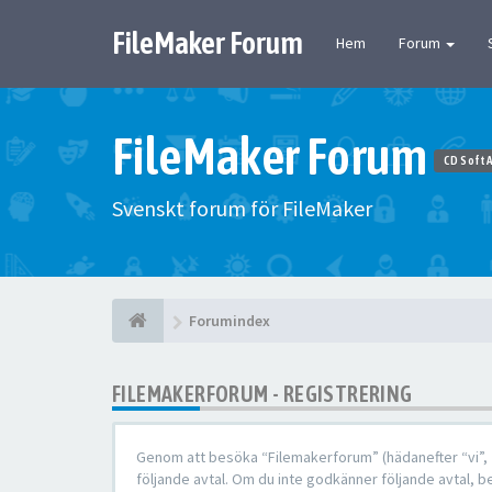
FileMaker Forum
Hem
Forum
FileMaker Forum
CD Soft 
Svenskt forum för FileMaker
Forumindex
FILEMAKERFORUM - REGISTRERING
Genom att besöka “Filemakerforum” (hädanefter “vi”, “o
följande avtal. Om du inte godkänner följande avtal, be