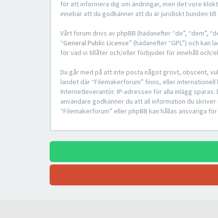
för att informera dig om ändringar, men det vore klok
innebär att du godkänner att du är juridiskt bunden till 
Vårt forum drivs av phpBB (hädanefter “de”, “dem”, 
“
General Public License
” (hädanefter “GPL”) och kan l
för vad vi tillåter och/eller förbjuder för innehåll o
Du går med på att inte posta något grovt, obscent, vulg
landet där “Filemakerforum” finns, eller internationel
Internetleverantör. IP-adressen för alla inlägg sparas.
användare godkänner du att all information du skriver 
“Filemakerforum” eller phpBB kan hållas ansvariga för