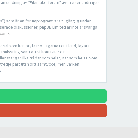
t användning av “Filemakerforum” även efter ändringar
s”) som är en forumprogramvara tillgänglig under
serade diskussioner, phpBB Limited är inte ansvariga
.com/
.
ial som kan bryta mot lagarna i ditt land, lagar i
annlysning samt att vi kontaktar din
eller stänga vilka trådar som helst, när som helst. Som
 tredje part utan ditt samtycke, men varken
s.