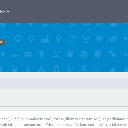
Sök
AB
ss”, “vår”, “Filemakerforum”, “http://filemakerforum.se”), så godkänner du a
sök inte eller använd inte “Filemakerforum”. Vi kan ändra detta avtal när so