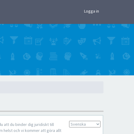
×
Logga in
tt du binder dig juridiskt till
Språk:
m helst och vi kommer att göra allt