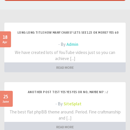
LONG LONG TITLE HOW MANY CHARS? LETS SEE 123 OK MORE? YES 60
18
Apr
- By
Admin
We have created lots of YouTube videos just so you can
achieve [...]
READ MORE
ANOTHER POST TEST YES YES YES OR NO, MAYBE NI? :-/
25
June
- By
SiteSplat
The best flat phpBB theme around. Period. Fine craftmanship
and [...]
READ MORE