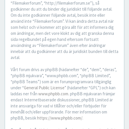
“Filemakerforum”, “http://filemakerforum.se”), så
godkänner du att du binder dig juridiskt till följande avtal.
Om du inte godkänner följande avtal, besök inte eller
använd inte “Filemakerforum”. Vi kan ändra detta avtal när
som helst och vi kommer att göra allt för att informera dig
om ändringar, men det vore klokt av dig att granska denna
sida regelbundet på egen hand eftersom fortsatt
användning av “Filemakerforum” även efter ändringar
innebär att du godkänner att du är juridiskt bunden till detta
avtal.
Vårt forum drivs av phpBB (hädanefter “de”, “dem”, “deras”,
“phpBB mjukvara”, “www.phpbb.com”, “phpBB Limited”,
“phpBB Teams”) som är en forumprogramvara tillgänglig
under “
General Public License
” (hädanefter “GPL”) och kan
laddas ner från
www.phpbb.com
. phpBB mjukvaran främjar
endast Internetbaserade diskussioner, phpBB Limited är
inte ansvariga för vad vi tillåter och/eller förbjuder för
innehåll och/eller uppförande. För mer information om
phpBB, besök
https://www.phpbb.com/
.