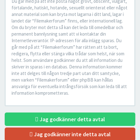
Du går med på att inte posta något grovt, obscent, vulgärt,
förtalande, hatiskt, hotande, sexuellt orienterat eller något
annat material som kan bryta mot lagarna i ditt land, lagar i
landet där “Filemakerforum” finns, eller internationell lag.
Om du bryter mot detta så kan det leda till omedelbar och
permanent bannlysning samt att vi kontaktar din
Internetleverantör. IP-adressen för alla inlägg sparas. Du
går med på att “Filemakerforum” har rätten att ta bort,
redigera, flytta eller stänga vilka trådar som helst, när som
helst. Som användare godkänner du att all information du
skriver in sparas i en databas. Denna information kommer
inte att delges till någon tredje part utan ditt samtycke,
men varken “Filemakerforum” eller phpBB kan hållas
ansvariga för eventuella intrångsförsök som kan leda till att
information komprometteras.
Jag godkänner detta avtal
Jag godkänner inte detta avtal