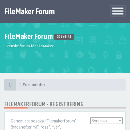
FileMaker Forum
Växla
navigatio
FileMaker Forum
CD Soft AB
Svenskt forum för FileMaker
Forumindex
FILEMAKERFORUM - REGISTRERING
Genom att besöka “Filemakerforum”
Språk:
(hädanefter “vi”, “oss”, “vår”,