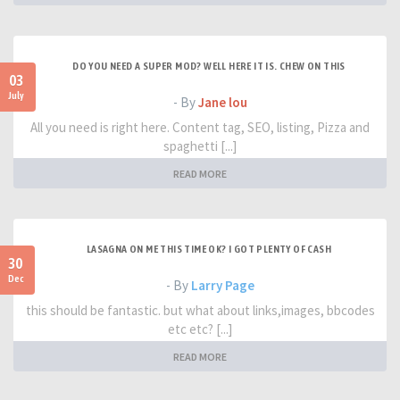
DO YOU NEED A SUPER MOD? WELL HERE IT IS. CHEW ON THIS
03
July
- By
Jane lou
All you need is right here. Content tag, SEO, listing, Pizza and
spaghetti [...]
READ MORE
LASAGNA ON ME THIS TIME OK? I GOT PLENTY OF CASH
30
Dec
- By
Larry Page
this should be fantastic. but what about links,images, bbcodes
etc etc? [...]
READ MORE