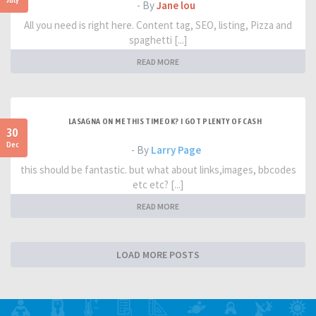
- By
Jane lou
All you need is right here. Content tag, SEO, listing, Pizza and
spaghetti [...]
READ MORE
LASAGNA ON ME THIS TIME OK? I GOT PLENTY OF CASH
30
Dec
- By
Larry Page
this should be fantastic. but what about links,images, bbcodes
etc etc? [...]
READ MORE
LOAD MORE POSTS