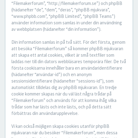
“Filemakerforum”, “http://filemakerforum.se”) och phpBB
(hädanefter “de”, “dem”, “deras”, “phpBB mjukvara”,
“www.phpbb.com”, “phpBB Limited”, “phpBB Teams”)
använder information som samlas in under din användning
av webbplatsen (hädanefter “din information”).
Din information samlas in på två sätt. För det första, genom
att besöka “Filemakerforum” så kommer phpBB mjukvaran
att skapa ett antal cookies, vilket är små textfiler som
laddas ner till din dators webbläsares temporära filer. De två
första cookisarna innehåller bara en användaridentifierare
(hädanefter “användar-id”) och en anonym
sessionsidentifierare (hädanefter “sessions-id”), som
automatiskt tilldelas dig av phpBB mjukvaran. En tredje
cookie kommer skapas när du väl läst några trådar på
“Filemakerforum” och används för att komma ihåg vilka
trådar som har lästs och inte lästs, och på detta sätt
förbättras din användarupplevelse.
Vi kan också möjligen skapa cookies utanför phpBB
mjukvaran när du besöker “Filemakerforum”, men dessa