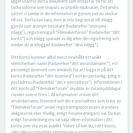
ligger utanför detta dokument som endast är till för att
täcka sidorna som skapats av phpBB mjukvaran. Det andra
sättet vi samlar in din information är genom vad du skickar
till oss. Detta kan vara, men är inte begränsat till: inlägg
gjorda som anonym besökare (hädanefter “anonyma
inlägg”), registrering på “Filemakerforum” (hädanefter “ditt
konto”) och inlägg sparade av dig efter din registrering och
medan du är inloggad (hädanefter “dina inlägg”).
Ditt konto kommer alltid minst innehålla ett unikt
identifierbart namn (hädanefter “ditt användarnamn”), ett
personligt lösenord som används för att logga in på ditt
konto (hädanefter “ditt lösenord”) och en personlig, giltig e-
postadress (hädanefter “din e-postadress”). Informationen i
ditt konto på “Filemakerforum” skyddas av dataskyddslagar
i landet som vi finns i. All information utöver ditt
användarnamn, lösenord och din e-postadress som krävs av
“Filemakerforum” under registreringsprocessen är endera
obligatorisk eller frivillig, enligt forumledningens val. Du kan
enligt forumledningens val välja vilken information i ditt
konto som ska visas publikt. Vidare så kan du, i ditt konto,
välja vilka automatiskt genererade e-postmeddelanden