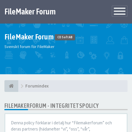
FileMaker Forum
Växla
navigatio
FileMaker Forum
CD Soft AB
Svenskt forum för FileMaker
Forumindex
FILEMAKERFORUM - INTEGRITETSPOLICY
Denna policy förklarar i detalj hur “Filemakerforum” och
deras partners (hädanefter “vi”, “oss”, “vår”,