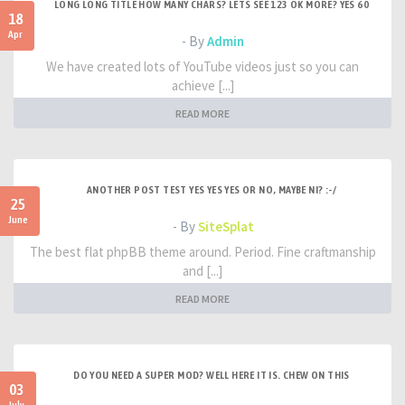
LONG LONG TITLE HOW MANY CHARS? LETS SEE 123 OK MORE? YES 60
18
Apr
- By
Admin
We have created lots of YouTube videos just so you can
achieve [...]
READ MORE
ANOTHER POST TEST YES YES YES OR NO, MAYBE NI? :-/
25
June
- By
SiteSplat
The best flat phpBB theme around. Period. Fine craftmanship
and [...]
READ MORE
DO YOU NEED A SUPER MOD? WELL HERE IT IS. CHEW ON THIS
03
July