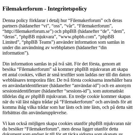
Filemakerforum - Integritetspolicy
Denna policy förklarar i detalj hur “Filemakerforum” och deras
partners (hädanefter “vi”, “oss”, “vår”, “Filemakerforum”,
“http://filemakerforum.se”) och phpBB (hädanefter “de”, “dem”,
“deras”, “phpBB mjukvara”, “www.phpbb.com”, “phpBB
Limited”, “phpBB Teams”) använder information som samlas in
under din användning av webbplatsen (hädanefter “din
information”).
Din information samlas in på två sätt. För det första, genom att
besöka “Filemakerforum” så kommer phpBB mjukvaran att skapa
ett antal cookies, vilket är små textfiler som laddas ner till din dators
webbläsares temporära filer. De två första cookisarna innehåller bara
en användaridentifierare (hädanefter “användar-id”) och en anonym
sessionsidentifierare (hädanefter “sessions-id”), som automatiskt
tilldelas dig av phpBB mjukvaran. En tredje cookie kommer skapas
när du väl läst några trådar på “Filemakerforum” och används för att
komma ihåg vilka trådar som har lästs och inte lästs, och på detta sätt
förbättras din användarupplevelse.
Vi kan också möjligen skapa cookies utanför phpBB mjukvaran när
du besöker “Filemakerforum”, men dessa ligger utanför detta
dokument som endast är till för att täcka sidorna som skapats av