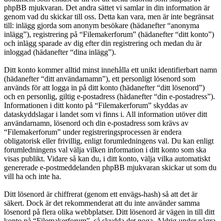
phpBB mjukvaran. Det andra sättet vi samlar in din information är
genom vad du skickar till oss. Detta kan vara, men är inte begränsat
till: inlägg gjorda som anonym besökare (hädanefter “anonyma
inlägg”), registrering på “Filemakerforum” (hädanefter “ditt konto”)
och inlägg sparade av dig efter din registrering och medan du är
inloggad (hädanefter “dina inlägg”).
Ditt konto kommer alltid minst innehålla ett unikt identifierbart namn
(hädanefter “ditt användarnamn”), ett personligt lösenord som
används för att logga in på ditt konto (hädanefter “ditt lösenord”)
och en personlig, giltig e-postadress (hädanefter “din e-postadress”).
Informationen i ditt konto på “Filemakerforum” skyddas av
dataskyddslagar i landet som vi finns i. All information utöver ditt
användarnamn, lösenord och din e-postadress som krävs av
“Filemakerforum” under registreringsprocessen är endera
obligatorisk eller frivillig, enligt forumledningens val. Du kan enligt
forumledningens val välja vilken information i ditt konto som ska
visas publikt. Vidare så kan du, i ditt konto, välja vilka automatiskt
genererade e-postmeddelanden phpBB mjukvaran skickar ut som du
vill ha och inte ha.
Ditt lösenord är chiffrerat (genom ett envägs-hash) så att det är
säkert. Dock är det rekommenderat att du inte använder samma
lösenord på flera olika webbplatser. Ditt lösenord är vägen in till ditt
konto på “Filemakerforum”, så skydda det noga. Aldrig under några