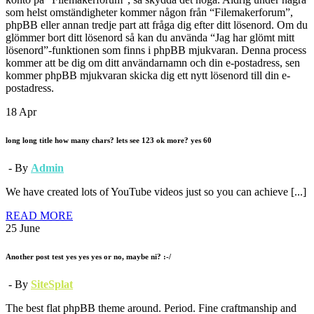
som helst omständigheter kommer någon från “Filemakerforum”,
phpBB eller annan tredje part att fråga dig efter ditt lösenord. Om du
glömmer bort ditt lösenord så kan du använda “Jag har glömt mitt
lösenord”-funktionen som finns i phpBB mjukvaran. Denna process
kommer att be dig om ditt användarnamn och din e-postadress, sen
kommer phpBB mjukvaran skicka dig ett nytt lösenord till din e-
postadress.
18
Apr
long long title how many chars? lets see 123 ok more? yes 60
- By
Admin
We have created lots of YouTube videos just so you can achieve [...]
READ MORE
25
June
Another post test yes yes yes or no, maybe ni? :-/
- By
SiteSplat
The best flat phpBB theme around. Period. Fine craftmanship and