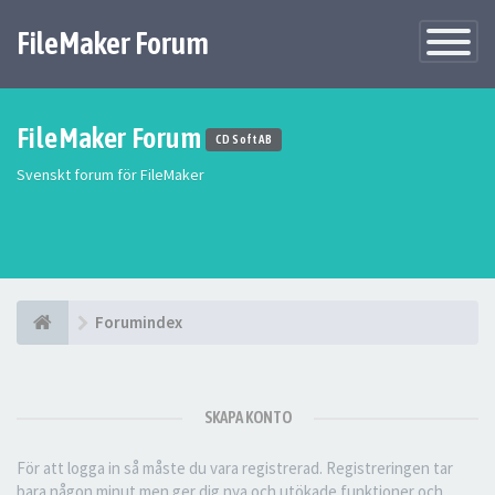
FileMaker Forum
Växla
navigatio
FileMaker Forum
CD Soft AB
Svenskt forum för FileMaker
Forumindex
SKAPA KONTO
För att logga in så måste du vara registrerad. Registreringen tar
bara någon minut men ger dig nya och utökade funktioner och