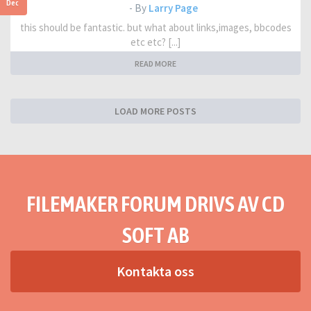
Dec
- By
Larry Page
this should be fantastic. but what about links,images, bbcodes
etc etc? [...]
READ MORE
LOAD MORE POSTS
FILEMAKER FORUM DRIVS AV CD
SOFT AB
Kontakta oss