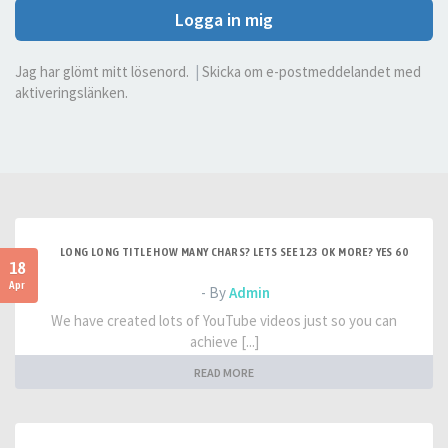
Logga in mig
Jag har glömt mitt lösenord.
|
Skicka om e-postmeddelandet med
aktiveringslänken.
LONG LONG TITLE HOW MANY CHARS? LETS SEE 123 OK MORE? YES 60
18
Apr
- By
Admin
We have created lots of YouTube videos just so you can
achieve [...]
READ MORE