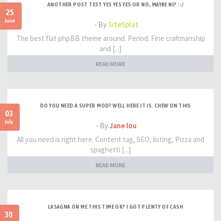
ANOTHER POST TEST YES YES YES OR NO, MAYBE NI? :-/
25
June
- By
SiteSplat
The best flat phpBB theme around. Period. Fine craftmanship
and [...]
READ MORE
DO YOU NEED A SUPER MOD? WELL HERE IT IS. CHEW ON THIS
03
July
- By
Jane lou
All you need is right here. Content tag, SEO, listing, Pizza and
spaghetti [...]
READ MORE
LASAGNA ON ME THIS TIME OK? I GOT PLENTY OF CASH
30