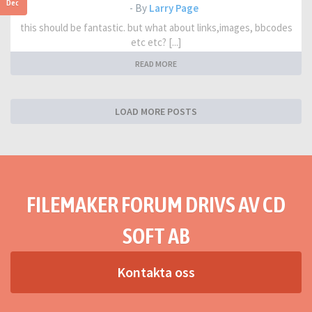
Dec
- By
Larry Page
this should be fantastic. but what about links,images, bbcodes
etc etc? [...]
READ MORE
LOAD MORE POSTS
FILEMAKER FORUM DRIVS AV CD
SOFT AB
Kontakta oss