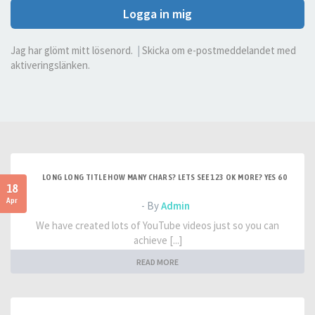
Logga in mig
Jag har glömt mitt lösenord.
|
Skicka om e-postmeddelandet med
aktiveringslänken.
LONG LONG TITLE HOW MANY CHARS? LETS SEE 123 OK MORE? YES 60
18
Apr
- By
Admin
We have created lots of YouTube videos just so you can
achieve [...]
READ MORE