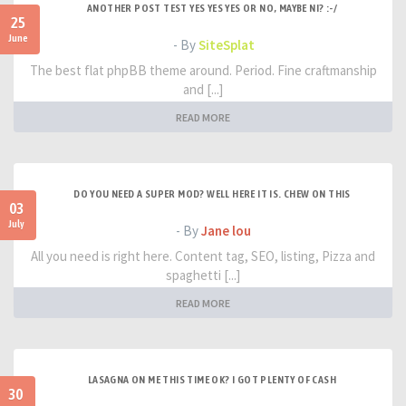
ANOTHER POST TEST YES YES YES OR NO, MAYBE NI? :-/
25
June
- By
SiteSplat
The best flat phpBB theme around. Period. Fine craftmanship
and [...]
READ MORE
DO YOU NEED A SUPER MOD? WELL HERE IT IS. CHEW ON THIS
03
July
- By
Jane lou
All you need is right here. Content tag, SEO, listing, Pizza and
spaghetti [...]
READ MORE
LASAGNA ON ME THIS TIME OK? I GOT PLENTY OF CASH
30