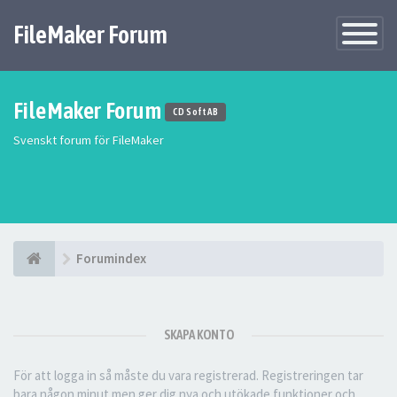
FileMaker Forum
Växla
navigatio
FileMaker Forum
CD Soft AB
Svenskt forum för FileMaker
Forumindex
SKAPA KONTO
För att logga in så måste du vara registrerad. Registreringen tar
bara någon minut men ger dig nya och utökade funktioner och