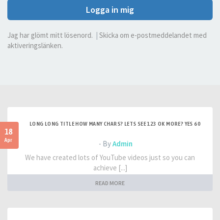
Logga in mig
Jag har glömt mitt lösenord.
|
Skicka om e-postmeddelandet med
aktiveringslänken.
LONG LONG TITLE HOW MANY CHARS? LETS SEE 123 OK MORE? YES 60
18
Apr
- By
Admin
We have created lots of YouTube videos just so you can
achieve [...]
READ MORE