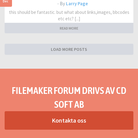
Dec
- By
Larry Page
this should be fantastic. but what about links,images, bbcodes
etc etc? [...]
READ MORE
LOAD MORE POSTS
FILEMAKER FORUM DRIVS AV CD
SOFT AB
Kontakta oss