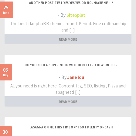
ANOTHER POST TEST YES YES YES OR NO, MAYBE NI? :-/
25
June
- By
SiteSplat
The best flat phpBB theme around. Period. Fine craftmanship
and [...]
READ MORE
DO YOU NEED A SUPER MOD? WELL HERE IT IS. CHEW ON THIS
03
July
- By
Jane lou
All you need is right here. Content tag, SEO, listing, Pizza and
spaghetti [...]
READ MORE
LASAGNA ON ME THIS TIME OK? I GOT PLENTY OF CASH
30