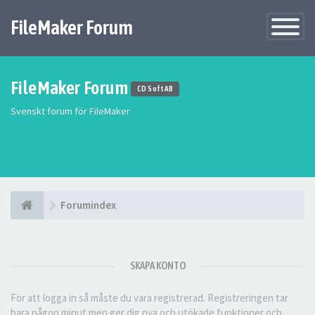
FileMaker Forum
Växla
navigatio
FileMaker Forum
CD Soft AB
Svenskt forum för FileMaker
Forumindex
SKAPA KONTO
För att logga in så måste du vara registrerad. Registreringen tar
bara någon minut men ger dig nya och utökade funktioner och