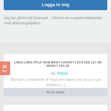
Logga in mig
Jag har glömt mitt lösenord.
|
Skicka om e-postmeddelandet
med aktiveringslänken.
LONG LONG TITLE HOW MANY CHARS? LETS SEE 123 OK
18
MORE? YES 60
Apr
- By
Admin
We have created lots of YouTube videos just so you can
achieve [...]
READ MORE