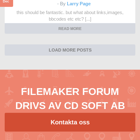
Dec
- By
Larry Page
this should be fantastic. but what about links,images,
bbcodes etc etc? [...]
READ MORE
LOAD MORE POSTS
FILEMAKER FORUM
DRIVS AV CD SOFT AB
Kontakta oss