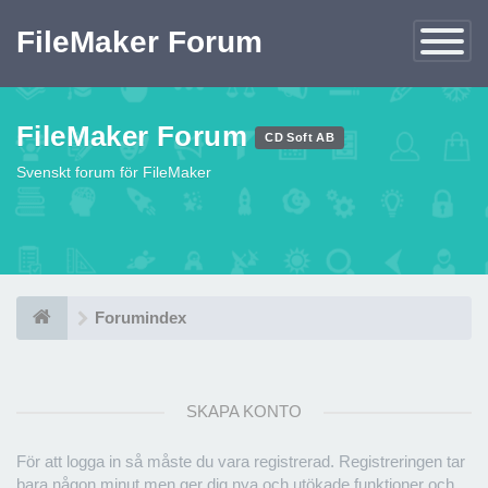
FileMaker Forum
Växla
navigatio
FileMaker Forum
CD Soft AB
Svenskt forum för FileMaker
Forumindex
SKAPA KONTO
För att logga in så måste du vara registrerad. Registreringen tar
bara någon minut men ger dig nya och utökade funktioner och