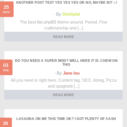
ANOTHER POST TEST YES YES YES OR NO, MAYBE NI? :-/
25
June
- By
SiteSplat
The best flat phpBB theme around. Period. Fine
craftmanship and [...]
READ MORE
DO YOU NEED A SUPER MOD? WELL HERE IT IS. CHEW ON
03
THIS
July
- By
Jane lou
All you need is right here. Content tag, SEO, listing, Pizza
and spaghetti [...]
READ MORE
LASAGNA ON ME THIS TIME OK? I GOT PLENTY OF CASH
30