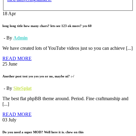
18
Apr
long long title how many chars? lets see 123 ok more? yes 60
- By
Admin
We have created lots of YouTube videos just so you can achieve [...]
READ MORE
25
June
Another post test yes yes yes or no, maybe ni? :-/
- By
SiteSplat
The best flat phpBB theme around. Period. Fine craftmanship and
[...]
READ MORE
03
July
Do you need a super MOD? Well here it is. chew on this