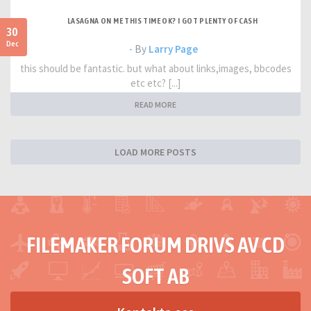
LASAGNA ON ME THIS TIME OK? I GOT PLENTY OF CASH
30
Dec
- By
Larry Page
this should be fantastic. but what about links,images, bbcodes
etc etc? [...]
READ MORE
LOAD MORE POSTS
FILEMAKER FORUM DRIVS AV CD
SOFT AB