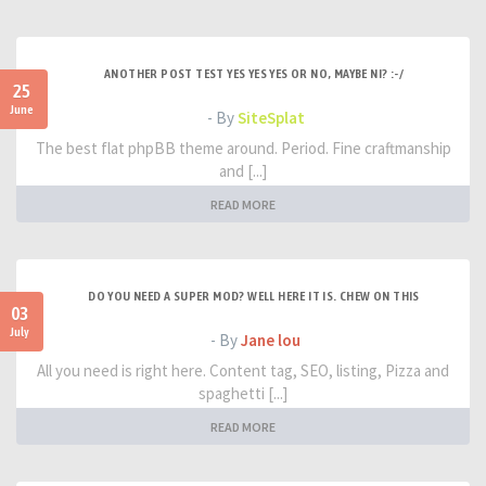
ANOTHER POST TEST YES YES YES OR NO, MAYBE NI? :-/
25
June
- By
SiteSplat
The best flat phpBB theme around. Period. Fine craftmanship
and [...]
READ MORE
DO YOU NEED A SUPER MOD? WELL HERE IT IS. CHEW ON THIS
03
July
- By
Jane lou
All you need is right here. Content tag, SEO, listing, Pizza and
spaghetti [...]
READ MORE