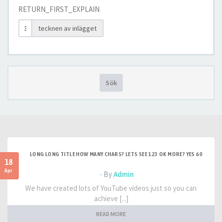
RETURN_FIRST_EXPLAIN
tecknen av inlägget
Sök
LONG LONG TITLE HOW MANY CHARS? LETS SEE 123 OK MORE? YES 60
18
Apr
- By
Admin
We have created lots of YouTube videos just so you can
achieve [...]
READ MORE