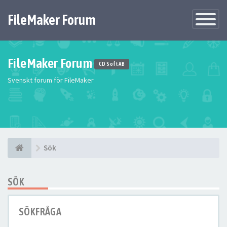
FileMaker Forum
Växla
navigatio
FileMaker Forum
CD Soft AB
Svenskt forum för FileMaker
Sök
SÖK
SÖKFRÅGA