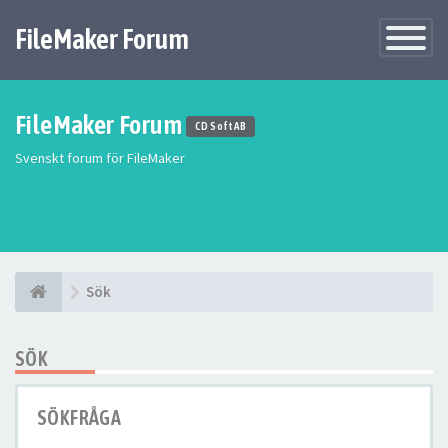
FileMaker Forum
Växla
navigatio
FileMaker Forum
CD Soft AB
Svenskt forum för FileMaker
Sök
SÖK
SÖKFRÅGA