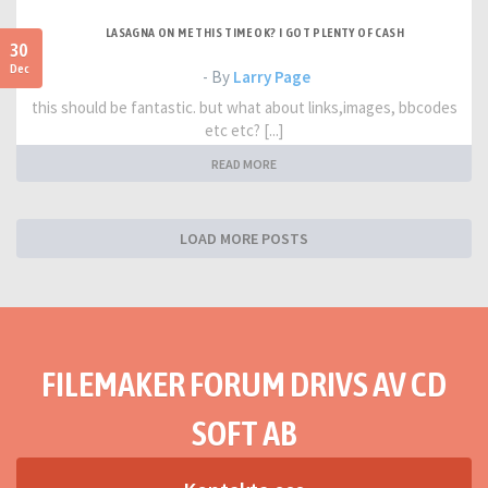
LASAGNA ON ME THIS TIME OK? I GOT PLENTY OF CASH
30
Dec
- By
Larry Page
this should be fantastic. but what about links,images, bbcodes
etc etc? [...]
READ MORE
LOAD MORE POSTS
FILEMAKER FORUM DRIVS AV CD
SOFT AB