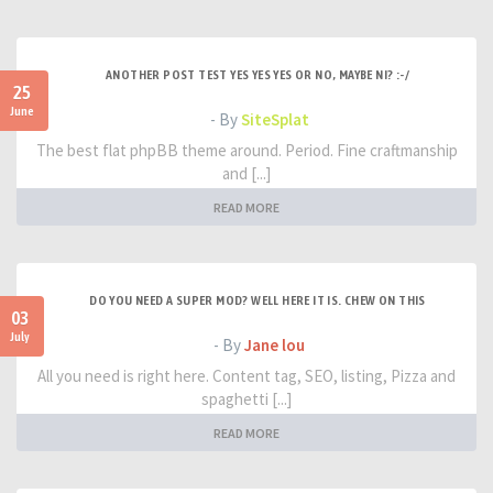
ANOTHER POST TEST YES YES YES OR NO, MAYBE NI? :-/
25
June
- By
SiteSplat
The best flat phpBB theme around. Period. Fine craftmanship
and [...]
READ MORE
DO YOU NEED A SUPER MOD? WELL HERE IT IS. CHEW ON THIS
03
July
- By
Jane lou
All you need is right here. Content tag, SEO, listing, Pizza and
spaghetti [...]
READ MORE