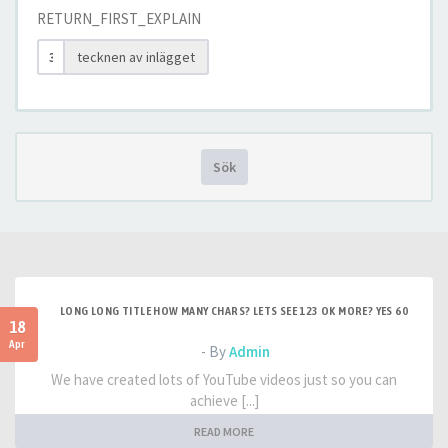
RETURN_FIRST_EXPLAIN
tecknen av inlägget
Sök
LONG LONG TITLE HOW MANY CHARS? LETS SEE 123 OK MORE? YES 60
18
Apr
- By
Admin
We have created lots of YouTube videos just so you can
achieve [...]
READ MORE