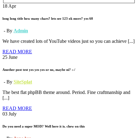
18
Apr
long long title how many chars? lets see 123 ok more? yes 60
- By
Admin
We have created lots of YouTube videos just so you can achieve [...]
READ MORE
25
June
Another post test yes yes yes or no, maybe ni? :-/
- By
SiteSplat
The best flat phpBB theme around. Period. Fine craftmanship and
[...]
READ MORE
03
July
Do you need a super MOD? Well here it is. chew on this