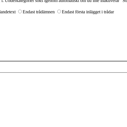
ka i. Underkategorier söks igenom automatiskt om du inte inaktiverar “S
andetext
Endast trådämnen
Endast första inlägget i trådar