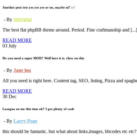
Another post test yes yes yes or no, maybe ni? :-/
- By
SiteSplat
The best flat phpBB theme around. Period. Fine craftmanship and [...
READ MORE
03
July
Do you need a super MOD? Well here it is. chew on this
- By
Jane lou
All you need is right here. Content tag, SEO, listing, Pizza and spaghett
READ MORE
30
Dec
Lasagna on me this time ok? I got plenty of cash
- By
Larry Page
this should be fantastic. but what about links,images, bbcodes etc etc? [