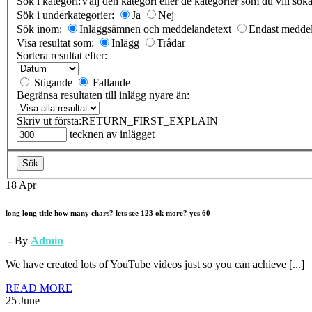
Sök i kategori:
Välj den kategori eller de kategorier som du vill sö
Sök i underkategorier:
Ja
Nej
Sök inom:
Inläggsämnen och meddelandetext
Endast meddel
Visa resultat som:
Inlägg
Trådar
Sortera resultat efter:
Stigande
Fallande
Begränsa resultaten till inlägg nyare än:
Skriv ut första:
RETURN_FIRST_EXPLAIN
tecknen av inlägget
Sök
18
Apr
long long title how many chars? lets see 123 ok more? yes 60
- By
Admin
We have created lots of YouTube videos just so you can achieve [...]
READ MORE
25
June