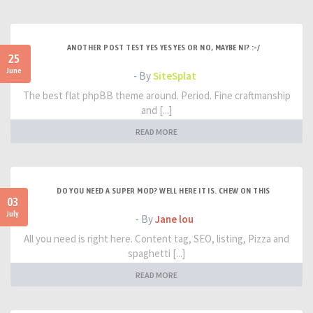
ANOTHER POST TEST YES YES YES OR NO, MAYBE NI? :-/
25
June
- By
SiteSplat
The best flat phpBB theme around. Period. Fine craftmanship
and [...]
READ MORE
DO YOU NEED A SUPER MOD? WELL HERE IT IS. CHEW ON THIS
03
July
- By
Jane lou
All you need is right here. Content tag, SEO, listing, Pizza and
spaghetti [...]
READ MORE