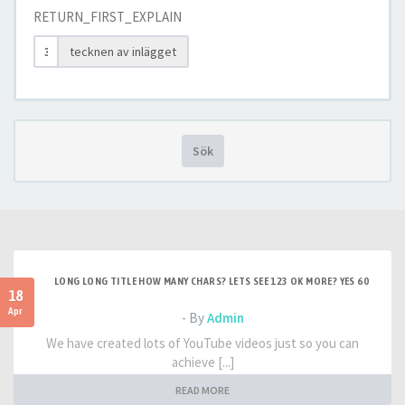
RETURN_FIRST_EXPLAIN
tecknen av inlägget
Sök
LONG LONG TITLE HOW MANY CHARS? LETS SEE 123 OK MORE? YES 60
18
Apr
- By
Admin
We have created lots of YouTube videos just so you can
achieve [...]
READ MORE