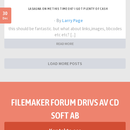
LASAGNA ON ME THIS TIME OK? I GOT PLENTY OF CASH
30
Dec
- By
Larry Page
this should be fantastic. but what about links,images, bbcodes
etc etc? [...]
READ MORE
LOAD MORE POSTS
FILEMAKER FORUM DRIVS AV CD
SOFT AB