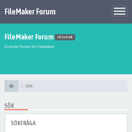
FileMaker Forum
Växla
navigatio
FileMaker Forum
CD Soft AB
Svenskt forum för FileMaker
Sök
SÖK
SÖKFRÅGA