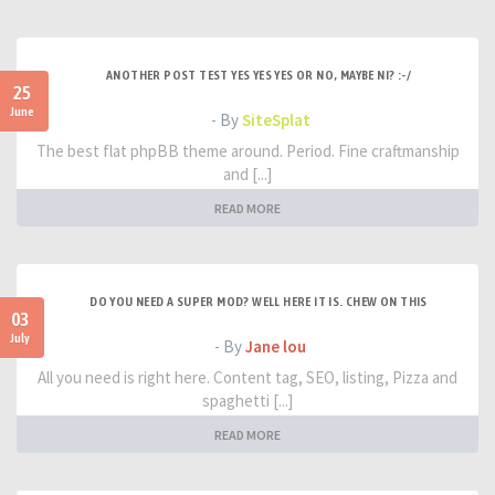
ANOTHER POST TEST YES YES YES OR NO, MAYBE NI? :-/
25
June
- By
SiteSplat
The best flat phpBB theme around. Period. Fine craftmanship
and [...]
READ MORE
DO YOU NEED A SUPER MOD? WELL HERE IT IS. CHEW ON THIS
03
July
- By
Jane lou
All you need is right here. Content tag, SEO, listing, Pizza and
spaghetti [...]
READ MORE