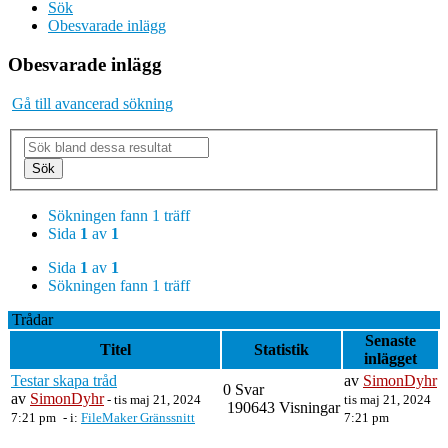
Sök
Obesvarade inlägg
Obesvarade inlägg
Gå till avancerad sökning
Sök
Sökningen fann 1 träff
Sida
1
av
1
Sida
1
av
1
Sökningen fann 1 träff
Trådar
Senaste
Titel
Statistik
inlägget
Testar skapa tråd
av
SimonDyhr
0 Svar
av
SimonDyhr
-
tis maj 21, 2024
tis maj 21, 2024
190643 Visningar
7:21 pm
- i:
FileMaker Gränssnitt
7:21 pm