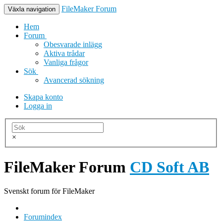
FileMaker Forum
Växla navigation
Hem
Forum
Obesvarade inlägg
Aktiva trådar
Vanliga frågor
Sök
Avancerad sökning
Skapa konto
Logga in
×
FileMaker Forum
CD Soft AB
Svenskt forum för FileMaker
Forumindex