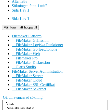
Alternativ
Sökningen fann 1 träff
Sida
1
av
1
Sida
1
av
1
Välj forum att hoppa till
Filemaker Platform
FileMaker Gränssnitt
FileMaker Logiska Funktioner
FileMaker Go Ipad/Iphone
FileMaker Web
Filemaker Pro
FileMaker Diskussion
Claris Studio
FileMaker Server Administration
FileMaker Server
FileMaker Cloud
FileMaker SSL Certifikat
FileMaker Säkerhet
Gå till avancerad sökning
Visa: