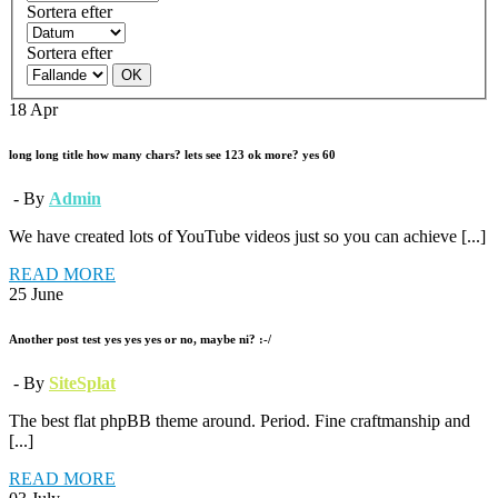
Sortera efter
Sortera efter
OK
18
Apr
long long title how many chars? lets see 123 ok more? yes 60
- By
Admin
We have created lots of YouTube videos just so you can achieve [...]
READ MORE
25
June
Another post test yes yes yes or no, maybe ni? :-/
- By
SiteSplat
The best flat phpBB theme around. Period. Fine craftmanship and
[...]
READ MORE