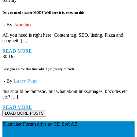
03
July
Do you need a super MOD? Well here it is. chew on this
- By
Jane lou
All you need is right here. Content tag, SEO, listing, Pizza and
spaghetti [...]
READ MORE
30
Dec
Lasagna on me this time ok? I got plenty of cash
- By
Larry Page
this should be fantastic. but what about links,images, bbcodes etc
etc? [...]
READ MORE
LOAD MORE POSTS
Filemaker Forum drivs av CD Soft AB
Kontakta oss