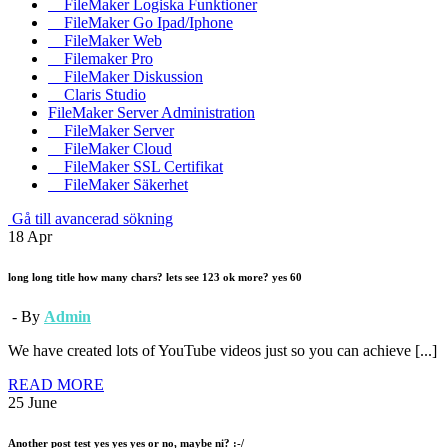
FileMaker Logiska Funktioner
FileMaker Go Ipad/Iphone
FileMaker Web
Filemaker Pro
FileMaker Diskussion
Claris Studio
FileMaker Server Administration
FileMaker Server
FileMaker Cloud
FileMaker SSL Certifikat
FileMaker Säkerhet
Gå till avancerad sökning
18
Apr
long long title how many chars? lets see 123 ok more? yes 60
- By
Admin
We have created lots of YouTube videos just so you can achieve [...]
READ MORE
25
June
Another post test yes yes yes or no, maybe ni? :-/