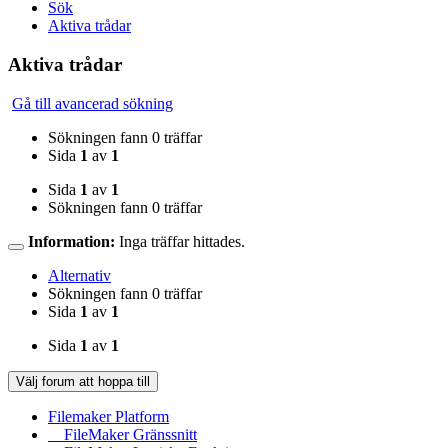
Sök
Aktiva trådar
Aktiva trådar
Gå till avancerad sökning
Sökningen fann 0 träffar
Sida
1
av
1
Sida
1
av
1
Sökningen fann 0 träffar
Information:
Inga träffar hittades.
Alternativ
Sökningen fann 0 träffar
Sida
1
av
1
Sida
1
av
1
Välj forum att hoppa till
Filemaker Platform
FileMaker Gränssnitt