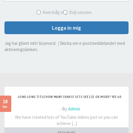
Kom ihåg mig
Dölj session
Logga in mig
Jag har glömt mitt lösenord.
|
Skicka om e-postmeddelandet med
aktiveringslänken.
LONG LONG TITLE HOW MANY CHARS? LETS SEE 123 OK MORE? YES 60
18
Apr
- By
Admin
We have created lots of YouTube videos just so you can
achieve [...]
READ MORE