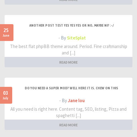
ANOTHER POST TEST YES YES YES OR NO, MAYBE NI? :-/
25
June
- By
SiteSplat
The best flat phpBB theme around. Period. Fine craftmanship
and [...]
READ MORE
DO YOU NEED A SUPER MOD? WELL HERE IT IS. CHEW ON THIS
03
July
- By
Jane lou
All you need is right here. Content tag, SEO, listing, Pizza and
spaghetti [...]
READ MORE