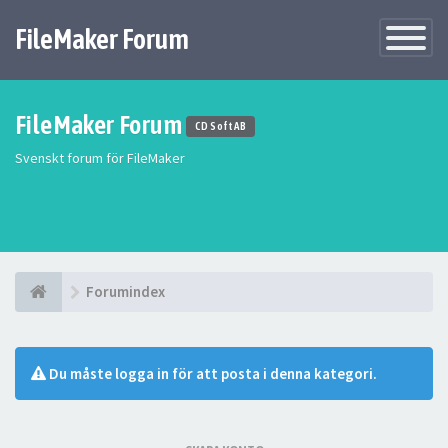
FileMaker Forum
Växla
navigatio
FileMaker Forum
CD Soft AB
Svenskt forum för FileMaker
Forumindex
Du måste logga in för att posta i denna kategori.