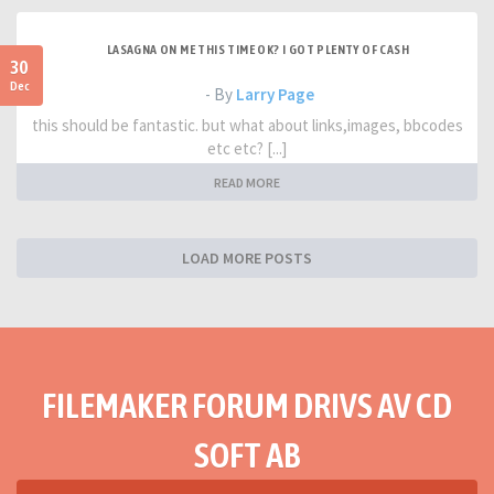
LASAGNA ON ME THIS TIME OK? I GOT PLENTY OF CASH
30
Dec
- By
Larry Page
this should be fantastic. but what about links,images, bbcodes
etc etc? [...]
READ MORE
LOAD MORE POSTS
FILEMAKER FORUM DRIVS AV CD
SOFT AB