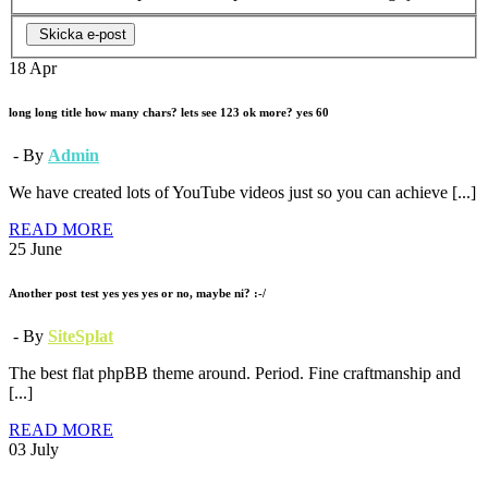
Skicka e-post
18
Apr
long long title how many chars? lets see 123 ok more? yes 60
- By
Admin
We have created lots of YouTube videos just so you can achieve [...]
READ MORE
25
June
Another post test yes yes yes or no, maybe ni? :-/
- By
SiteSplat
The best flat phpBB theme around. Period. Fine craftmanship and
[...]
READ MORE
03
July