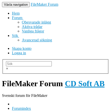
FileMaker Forum
Växla navigation
Hem
Forum
Obesvarade inlägg
Aktiva trådar
Vanliga frågor
Sök
Avancerad sökning
Skapa konto
Logga in
×
FileMaker Forum
CD Soft AB
Svenskt forum för FileMaker
Forumindex