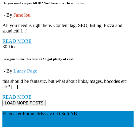
Do you need a super MOD? Well here it is. chew on this
- By
Jane lou
All you need is right here. Content tag, SEO, listing, Pizza and
spaghetti [...]
READ MORE
30
Dec
Lasagna on me this time ok? I got plenty of cash
- By
Larry Page
this should be fantastic. but what about links,images, bbcodes etc
etc? [...]
READ MORE
LOAD MORE POSTS
Filemaker Forum drivs av CD Soft AB
Kontakta oss