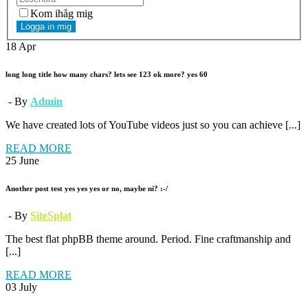
Kom ihåg mig
Logga in mig
18
Apr
long long title how many chars? lets see 123 ok more? yes 60
- By
Admin
We have created lots of YouTube videos just so you can achieve [...]
READ MORE
25
June
Another post test yes yes yes or no, maybe ni? :-/
- By
SiteSplat
The best flat phpBB theme around. Period. Fine craftmanship and
[...]
READ MORE
03
July