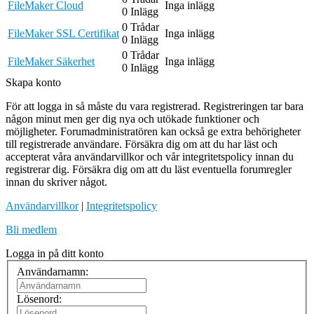
FileMaker Cloud
Inga inlägg
0 Inlägg
0 Trådar
FileMaker SSL Certifikat
Inga inlägg
0 Inlägg
0 Trådar
FileMaker Säkerhet
Inga inlägg
0 Inlägg
Skapa konto
För att logga in så måste du vara registrerad. Registreringen tar bara
någon minut men ger dig nya och utökade funktioner och
möjligheter. Forumadministratören kan också ge extra behörigheter
till registrerade användare. Försäkra dig om att du har läst och
accepterat våra användarvillkor och vår integritetspolicy innan du
registrerar dig. Försäkra dig om att du läst eventuella forumregler
innan du skriver något.
Användarvillkor
|
Integritetspolicy
Bli medlem
Logga in på ditt konto
Användarnamn:
Lösenord: