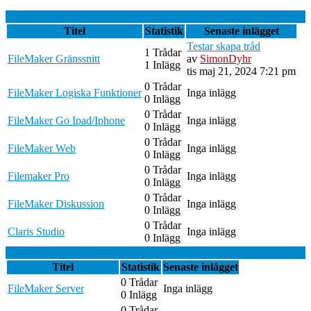
Filemaker Platform
Titel
Statistik
Senaste inlägget
Testar skapa tråd
1 Trådar
FileMaker Gränssnitt
av
SimonDyhr
1 Inlägg
tis maj 21, 2024 7:21 pm
0 Trådar
FileMaker Logiska Funktioner
Inga inlägg
0 Inlägg
0 Trådar
FileMaker Go Ipad/Iphone
Inga inlägg
0 Inlägg
0 Trådar
FileMaker Web
Inga inlägg
0 Inlägg
0 Trådar
Filemaker Pro
Inga inlägg
0 Inlägg
0 Trådar
FileMaker Diskussion
Inga inlägg
0 Inlägg
0 Trådar
Claris Studio
Inga inlägg
0 Inlägg
FileMaker Server Administration
Titel
Statistik
Senaste inlägget
0 Trådar
FileMaker Server
Inga inlägg
0 Inlägg
0 Trådar