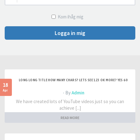
Kom ihåg mig
Logga in mig
LONG LONG TITLE HOW MANY CHARS? LETS SEE 123 OK MORE? YES 60
18
Apr
- By
Admin
We have created lots of YouTube videos just so you can
achieve [...]
READ MORE