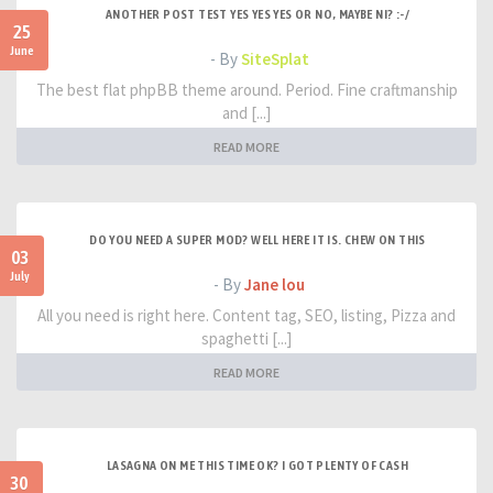
ANOTHER POST TEST YES YES YES OR NO, MAYBE NI? :-/
25
June
- By
SiteSplat
The best flat phpBB theme around. Period. Fine craftmanship
and [...]
READ MORE
DO YOU NEED A SUPER MOD? WELL HERE IT IS. CHEW ON THIS
03
July
- By
Jane lou
All you need is right here. Content tag, SEO, listing, Pizza and
spaghetti [...]
READ MORE
LASAGNA ON ME THIS TIME OK? I GOT PLENTY OF CASH
30