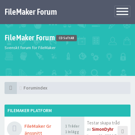
FileMaker Forum
Växla
navigatio
FileMaker Forum
CD Soft AB
Svenskt forum för FileMaker
Forumindex
FILEMAKER PLATFORM
Testar skapa tråd
FileMaker Gr
1 Trådar
av
SimonDyhr
1 Inlägg
änssnitt