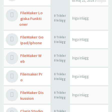
tis maj 21, 2024 7:21 pm
FileMaker Lo
0 Trådar
Inga inlägg
giska Funkti
0 Inlägg
oner
FileMaker Go
0 Trådar
Inga inlägg
0 Inlägg
Ipad/Iphone
FileMaker W
0 Trådar
Inga inlägg
0 Inlägg
eb
Filemaker Pr
0 Trådar
Inga inlägg
0 Inlägg
o
FileMaker Dis
0 Trådar
Inga inlägg
0 Inlägg
kussion
Claris Studio
0 Trådar