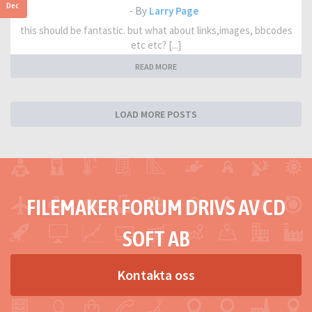
Dec
- By
Larry Page
this should be fantastic. but what about links,images, bbcodes
etc etc? [...]
READ MORE
LOAD MORE POSTS
FILEMAKER FORUM DRIVS AV CD
SOFT AB
Kontakta oss