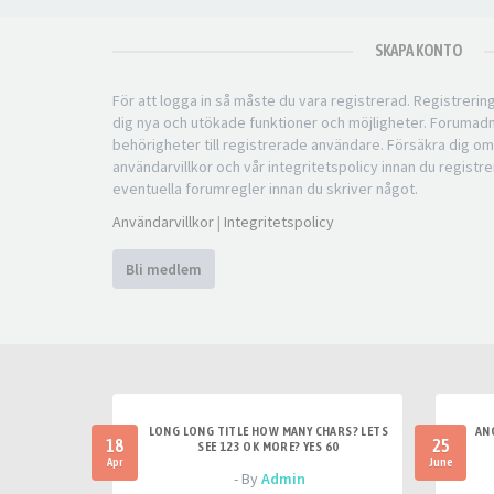
SKAPA KONTO
För att logga in så måste du vara registrerad. Registreri
dig nya och utökade funktioner och möjligheter. Forumad
behörigheter till registrerade användare. Försäkra dig om
användarvillkor och vår integritetspolicy innan du registre
eventuella forumregler innan du skriver något.
Användarvillkor
|
Integritetspolicy
Bli medlem
LONG LONG TITLE HOW MANY CHARS? LETS
AN
18
25
SEE 123 OK MORE? YES 60
Apr
June
- By
Admin