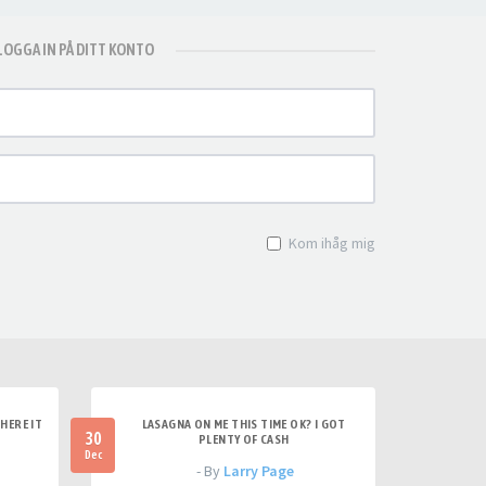
LOGGA IN PÅ DITT KONTO
Kom ihåg mig
HERE IT
LASAGNA ON ME THIS TIME OK? I GOT
30
PLENTY OF CASH
Dec
- By
Larry Page