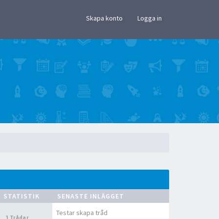
×
Skapa konto
Logga in
STATISTIK
SENASTE INLÄGGET
Testar skapa tråd
1 Trådar