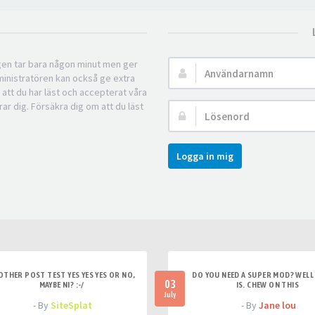
ngen tar bara någon minut men ger
Användarnamn:
ministratören kan också ge extra
 att du har läst och accepterat våra
rar dig. Försäkra dig om att du läst
Lösenord:
Logga in mig
OTHER POST TEST YES YES YES OR NO,
DO YOU NEED A SUPER MOD? WELL 
03
MAYBE NI? :-/
IS. CHEW ON THIS
July
- By
SiteSplat
- By
Jane lou