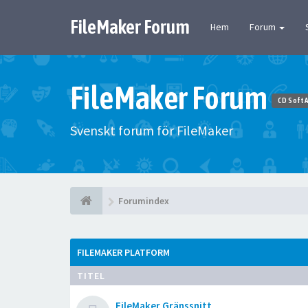
FileMaker Forum
Hem
Forum
FileMaker Forum
CD Soft 
Svenskt forum för FileMaker
Forumindex
FILEMAKER PLATFORM
TITEL
FileMaker Gränssnitt