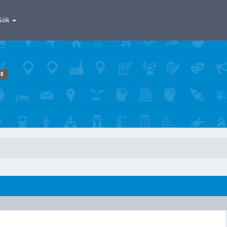
Sök
AB