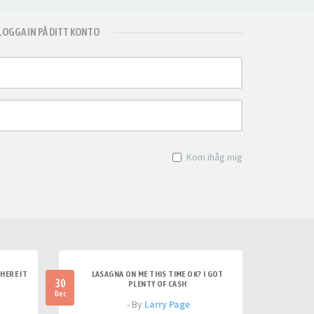
LOGGA IN PÅ DITT KONTO
Kom ihåg mig
HERE IT
LASAGNA ON ME THIS TIME OK? I GOT
30
PLENTY OF CASH
Dec
- By
Larry Page