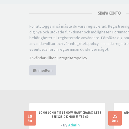
SKAPA KONTO
För att logga in så måste du vara registrerad. Registreri
dig nya och utökade funktioner och möjligheter. Forumad
behörigheter till registrerade användare. Försäkra dig om
användarvillkor och vår integritetspolicy innan du registre
eventuella forumregler innan du skriver något.
Användarvillkor
|
Integritetspolicy
Bli medlem
LONG LONG TITLE HOW MANY CHARS? LETS
AN
18
25
SEE 123 OK MORE? YES 60
Apr
June
- By
Admin