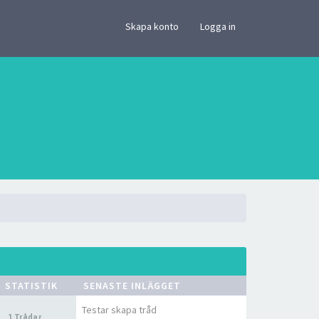
×
Skapa konto
Logga in
STATISTIK
SENASTE INLÄGGET
Testar skapa tråd
1 Trådar