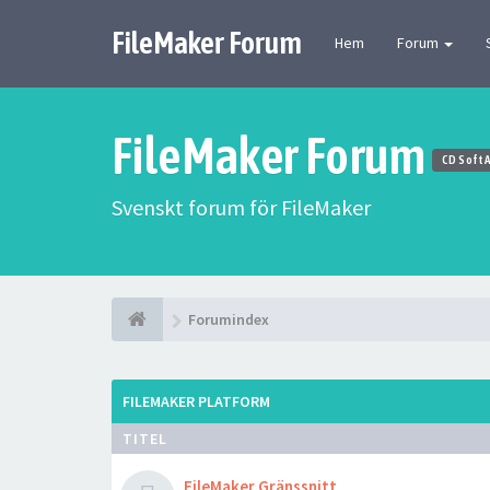
FileMaker Forum
Hem
Forum
FileMaker Forum
CD Soft 
Svenskt forum för FileMaker
Forumindex
FILEMAKER PLATFORM
TITEL
FileMaker Gränssnitt