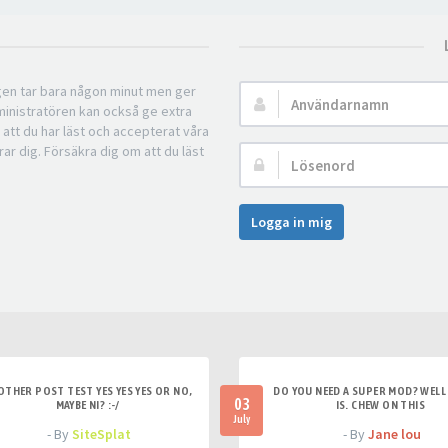
ngen tar bara någon minut men ger
Användarnamn:
ministratören kan också ge extra
 att du har läst och accepterat våra
rar dig. Försäkra dig om att du läst
Lösenord:
Logga in mig
OTHER POST TEST YES YES YES OR NO,
DO YOU NEED A SUPER MOD? WELL 
03
MAYBE NI? :-/
IS. CHEW ON THIS
July
- By
SiteSplat
- By
Jane lou